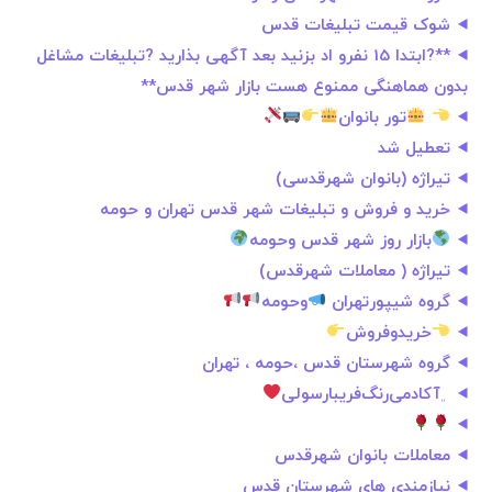
شوک قیمت تبلیغات قدس
**?ابتدا 15 نفرو اد بزنید بعد آگهی بذارید ?تبلیغات مشاغل
بدون هماهنگی ممنوع هست بازار شهر قدس**
تور بانوان
تعطیل شد
تیراژه (بانوان شهرقدسی)
خرید و فروش و تبلیغات شهر قدس تهران و حومه
بازار روز شهر قدس وحومه
تیراژه ( معاملات شهرقدس)
گروه شیپورتهران
وحومه
خریدوفروش
گروه شهرستان قدس ،حومه ، تهران
﮼آکادمی‌رنگ‌فریبا‌رسولی
معاملات بانوان شهرقدس
نیازمندی های شهرستان قدس