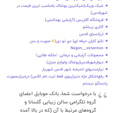
شیک وپیک(شیکترین پوشاک بامناسب ترین قیمت در
شهرقدس)
فروشگاه گلاریس (آرایشی بهداشتی)
گالری زیباشو
ارزانسرای قدس
تاتو کاران حرفه ای( دی تو دی)
صورت و بدن
Negiin__extention
محصولات آرایشی و درمانی《ملکه طلایی》
دیوارشهرقدس(پوشاک ولوازم منزل)
نیازمندیهای اندیشه شهر قدس شهریار
رفع‌اشکال مژه دنیز(پیوی فقط ثبت نام کلاس) درغیراینصورت
پاسخگو نیستم
با درخواست شما، بانک موبایل اعضای
گروه تلگرامی سالن زیبایی گلسانا و
گروه‌های مرتبط با آن (که در بالا آمده