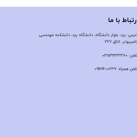
رتباط با ما
درس:
یزد، بلوار دانشگاه، دانشگاه یزد،
دانشکده مهندسی
امپیوتر، اتاق 227
لفن:
03531232360
لفن همراه:
09121400237