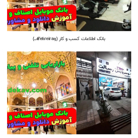
بانک اطلاعات کسب و کار (ℳeɦreɨraŋ)