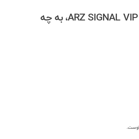
در تهیه فایل صوتی برای ارسال پیام صوتی انبوه به اعضای گروه ARZ SIGNAL VIP، به چه