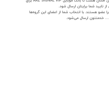
لطفا در تلگرام به شماره ۰۹۱۲۱۴۰۰۲۳۷ پیام ارسال فرمایید و در خصوص کسب‌وکارتون هر توضیحی نیاز هست بفرمایید. هم این امکان هست تا بانک موبایل ARZ SIGNAL VIP برای
ز تایید شما برایتان ارسال شود.
ARZ SIGNAL VI عضو هستند، در این گروه‌ها نیر اکثرا عضو هستند. با انتخاب شما از اعضای این گروه‌ها
و … خدمتتون ارسال می‌شود.