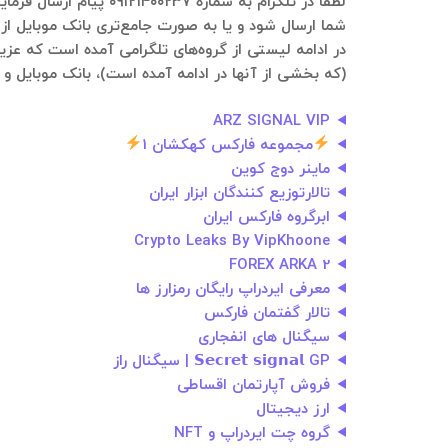
شما ارسال شود و یا به صورت جامع‌تری بانک موبایل از 
(که بخشی از آنها در ادامه آمده است)، بانک موبایل و ا
ARZ SIGNAL VIP
مجموعه فارکس کهکشان 1
ماینر دوج کوین
تالارتوزیع کنندگان ابزار ایران
ابرگروه فارکس ایران
Crypto Leaks By VipKhoone
FOREX ARKA 2
معرفی ایردراپ رایگان رمزارز ها
تالار گفتمان فارکس
سیگنال های انفجاری
𝗦𝗲𝗰𝗿𝗲𝘁 𝘀𝗶𝗴𝗻𝗮𝗹 GP | سیگنال راز
فروش آپارتمان اقساطی
ارز دیجیتال
گروه چت ایردراپ و NFT