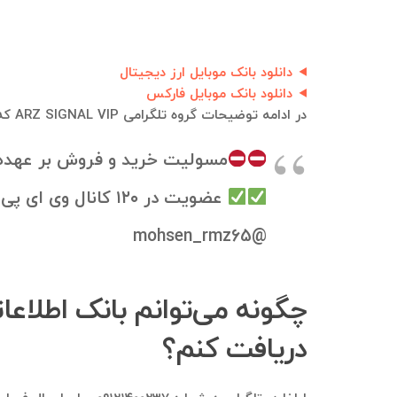
دانلود بانک موبایل ارز دیجیتال
دانلود بانک موبایل فارکس
در ادامه توضیحات گروه تلگرامی ARZ SIGNAL VIP که بانک موبایل و بانک اطلاعاتی از اعضای فعلی و قبلی آن قابل استخراج هست، آورده شده است:
مسولیت خرید و فروش بر عهده 
عضویت در ۱۲۰ کانال وی ای پی ایرانی و خارجی با حداقل هزینه. جهت عضویت به آیدی زیر پیام بدید:
@mohsen_rmz65
دریافت کنم؟