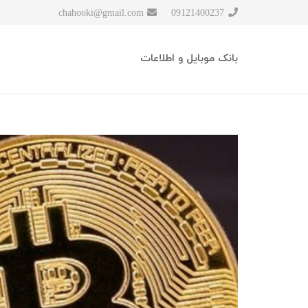
chahooki@gmail.com
09121400237
بانک موبایل و اطلاعات