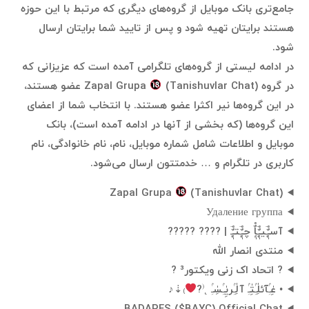
جامع‌تری بانک موبایل از گروه‌های دیگری که مرتبط با این حوزه
هستند برایتان تهیه شود و پس از تایید شما برایتان ارسال
شود.
در ادامه لیستی از گروه‌های تلگرامی آمده است که عزیزانی که
در گروه Zapal Grupa
(Tanishuvlar Chat) عضو هستند،
در این گروه‌ها نیر اکثرا عضو هستند. با انتخاب شما از اعضای
این گروه‌ها (که بخشی از آنها در ادامه آمده است)، بانک
موبایل و اطلاعات شامل شماره موبایل، نام، نام خانوادگی، نام
کاربری در تلگرام و … خدمتتون ارسال می‌شود.
Zapal Grupa
(Tanishuvlar Chat)
Удаление группа
آسـٌْ‌ٍٖـ۪ٓیـٌْ‌ٍٖـ۪ٓاٌْ‌ٍٖ چـٌْ‌ٍٖـ۪ٓتـٌْ‌ٍٖـ۪ٓ | ‌???? ?????
منتدى انصار الله
? اتحاد اک زنی ویکتور³ ?
• عِٰـِۢآئلِٰـِۢتِٰـِۢ آلِٰـِۢريِٰـِۢسِٰـِۢ ˛⁽?
₎⇣♪