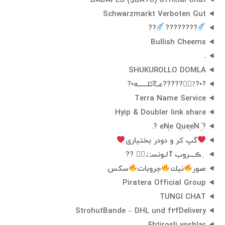
BADAPES ($BAYC) Official Chat
Schwarzmarkt Verboten Gut
??
????????
Bullish Cheems
.
SHUKUROLLO DOMLA
?•??⃝⃡?????عــُآئلــــــه•?
Terra Name Service
Hyip & Doubler link share
?َِ eNِe QِueِeَN ?.
گپ کر و دودر بختیاری
﮼ڪــــروب آެلـونسـَۿہۧ ??
صور
نيك
جروبات
سكس
Piratera Official Group
TUNGI CHAT
StrohutBande – DHL und f2fDelivery