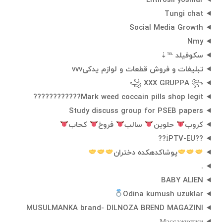
Ehtirosli yoshlar
Tungi chat
Social Media Growth
Nmy
سكوفيلد ℡⇣
تبلیغات و فروش قطعات و لوازم یدکیvvv
꧁ XXX GRUPPA ꧂
Mark weed coccain pills shop legit????????????
Study discuss group for PSEB papers
كروب
حلوين
سالب
فروخ
كحاب
??İPTV-EU??
پوشاکدهکده دختران
.
BABY ALIEN
Odina kumush uzuklar
MUSULMANKA brand- DILNOZA BREND MAGAZINI