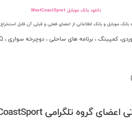
دانلود بانک موبایل WestCoastSport
کمپینگ ، برنامه های ساحلی ، دوچرخه سواری ، BBQ , پیک نیک