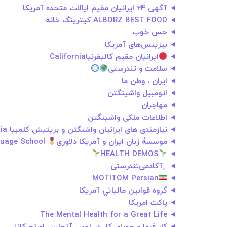
آگهی 24 ایرانیان مقیم ایالات متحده آمریکا
ALBORZ BEST FOOD کیترینگ خانه
حس خوب
بیزینس‌های آمریکا
ایرانیان مقیم کالیفرنیاCalifornia
سلامت و تندرستی
ايران ، وطن ما
اتومبیل واشینگتن
مهاجران
اطلاعات ملکی واشینگتن
نیازمندی های ایرانیان واشنگتن و بریتیش کلمبیا Iranian Classifieds in Washington & British Columbia
موسسۀ زبان ایران و آمریکا دلاوری
Delavary Iran-o-America Language School
HEALTH DEMOS
﮼آکادمی‌تندرستی
MOTITOM Persian
گروه قوانين مالياتي آمريكا
پاکت امریکا
The Mental Health for a Great Life