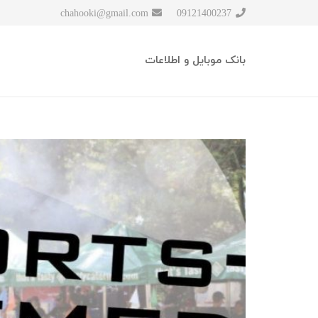
chahooki@gmail.com
09121400237
بانک موبایل و اطلاعات