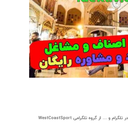
در سامانه بازاریابی ایده‌کاو، این امکان وجود دارد که بانک موبایل و اطلاعات شامل شماره موبایل، نام، نام خانوادگی، نام کاربری در تلگرام و … از گروه تلگرامی WestCoastSport