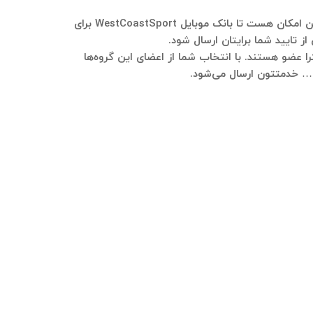
لطفا در تلگرام به شماره ۰۹۱۲۱۴۰۰۲۳۷ پیام ارسال فرمایید و در خصوص کسب‌وکارتون هر توضیحی نیاز هست بفرمایید. هم این امکان هست تا بانک موبایل WestCoastSport برای
ز تایید شما برایتان ارسال شود.
WestCoastSpor عضو هستند، در این گروه‌ها نیر اکثرا عضو هستند. با انتخاب شما از اعضای این گروه‌ها
و … خدمتتون ارسال می‌شود.