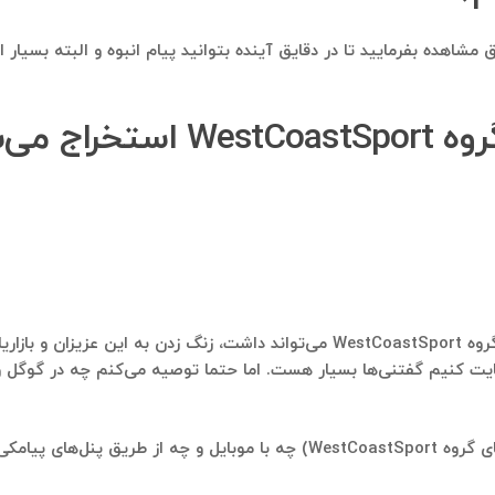
مشاهده بفرمایید تا در دقایق آینده بتوانید پیام انبوه و البته بسیار
از شماره موبایل‌هایی که از گرو
مسلما بهترین استفاده‌ای که شماره موبایل‌هایی که از گروه WestCoastSport می‌تواند
WestCoastSpor چه نکاتی رو رعایت کنیم گفتنی‌ها بسیار هست. اما حتما توصیه می‌کنم چ
استفاده بعدی، ارسال پیامک انبوه به این دوستان (اعضای گروه WestCoastSport) چه