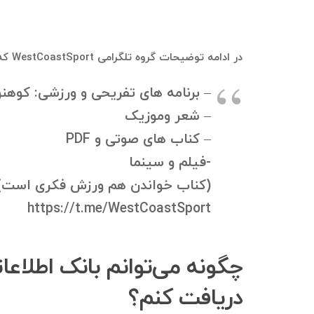
در ادامه توضیحات گروه تلگرامی WestCoastSport که بانک موبایل و بانک اطلاعاتی از اعضای فعلی و قبلی آن قابل استخراج هست، آورده شده است:
– برنامه های تفریحی و ورزشی: کوهنوردی، 
– شعر و‌موزیک
– کناب های صوتی و PDF
-فیلم و سینما
(کناب خواندن هم ورزش فکری است)
https://t.me/WestCoastSport
دریافت کنم؟