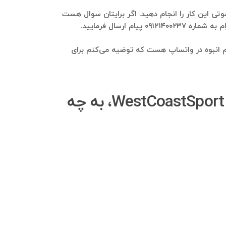
نید از طریق پنل‌های ارسال پیام صوتی این کار را انجام دهید. اگر برایتان سوال هست
ارسال فرمایید.
گروه تلگرامی WestCoastSport استخراج می‌شوند، ارسال پیام انبوه در واتساپ هست که توضیه می‌کنم برای
در تهیه فایل صوتی برای ارسال پیام صوتی انبوه به اعضای گروه WestCoastSport، به چه