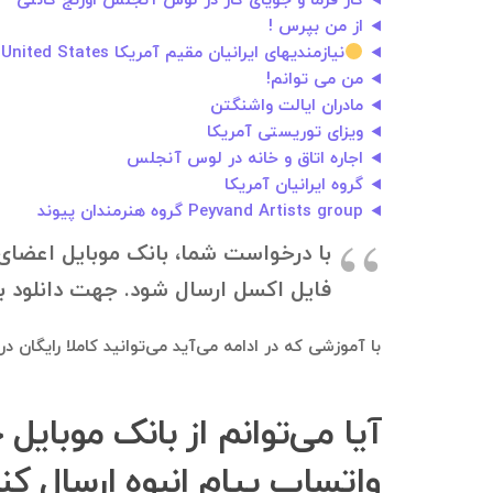
کار فرما و جویای کار در لوس آنجلس اورنج کانتی
از من بپرس !
نیازمندیهای ایرانیان مقیم آمریکا United States
من می توانم!
مادران ایالت واشنگتن
ویزای توریستی آمریکا
اجاره اتاق و خانه در لوس آنجلس
گروه ایرانیان آمریکا
Peyvand Artists group گروه هنرمندان پیوند
فایل اکسل ارسال شود. جهت دانلود بانک موبایل، به ۰۹۱۲۱۴۰۰۲۳۷ در تلگرام
با آموزشی که در ادامه می‌آید می‌توانید کاملا رایگان 
آیا می‌توانم از بانک موبایل 
واتساپ پیام انبوه ارسال کن