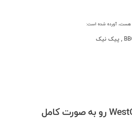
چگونه می‌توانم بانک اطلاعاتی اعضای گروه تلگرامی WestCoastSport رو به صورت کامل