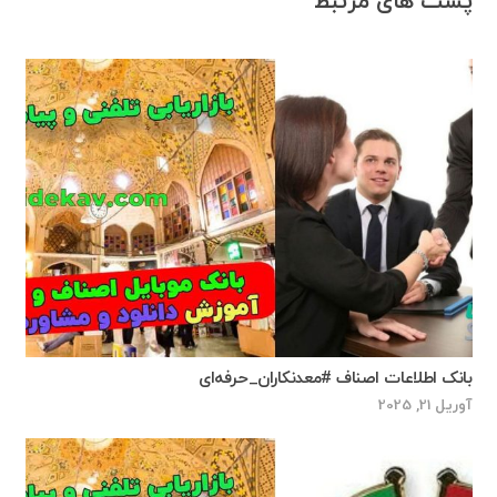
پست های مرتبط
بانک اطلاعات اصناف #معدنکاران_حرفه‌ای
آوریل 21, 2025