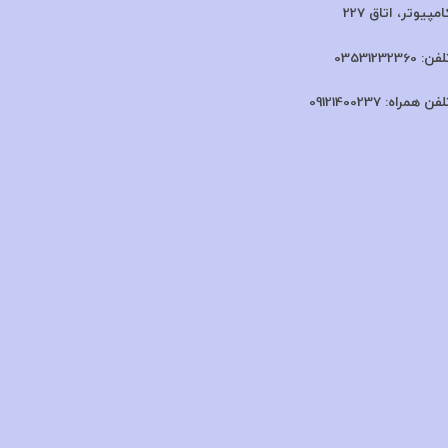
امپیوتر، اتاق 227
لفن:
03531232360
لفن همراه:
09121400237