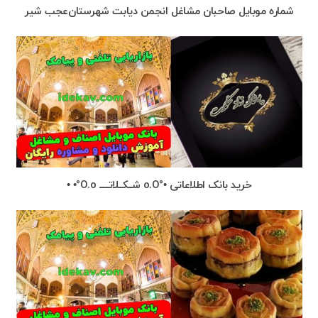
شماره موبایل صاحبان مشاغل انجمن دیابت شهرستان‌عجب شیر
خرید بانک اطلاعاتی •°o.O شــکــلاتـــــ O.o°• •