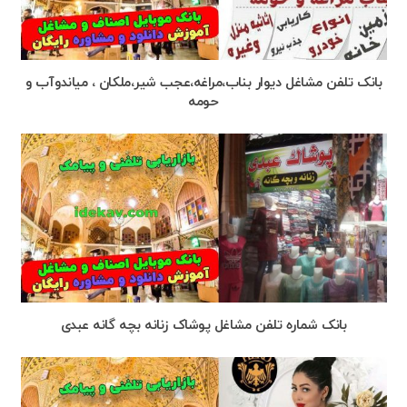
بانک تلفن مشاغل دیوار بناب،مراغه،عجب شیر،ملکان ، میاندوآب و
حومه
بانک شماره تلفن مشاغل پوشاک زنانه بچه گانه عبدی