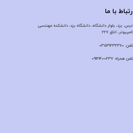
رتباط با ما
درس:
یزد، بلوار دانشگاه، دانشگاه یزد،
دانشکده مهندسی
امپیوتر، اتاق 227
لفن:
03531232360
لفن همراه:
09121400237