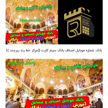
بانک شماره موبایل اصناف بانک سیم کارت ((مرکز خط رند بیرجند ))