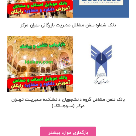
بانک شماره تلفن مشاغل مدیریت بازرگانی تهران مرکز
بانک تلفن مشاغل گروه دانشجویان دانـشـکـده مـدیریــت تـهــران
مرکـز (ســوهـــانک)
بارگذاری موارد بیشتر