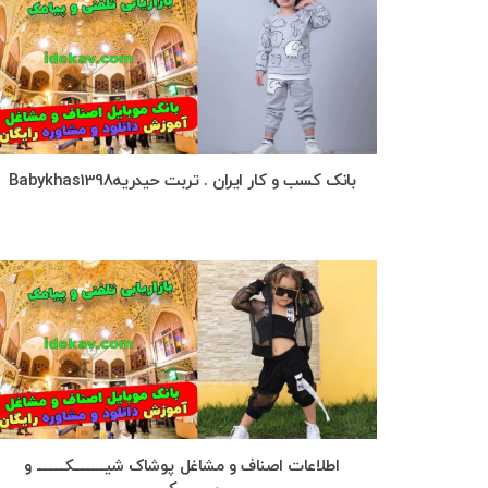
بانک کسب و کار ایران . تربت حیدریهBabykhas1398
اطلاعات اصناف و مشاغل پوشاک شیـــــــــــکــــــــــ و