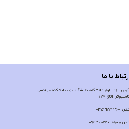
رتباط با ما
درس:
یزد، بلوار دانشگاه، دانشگاه یزد،
دانشکده مهندسی
امپیوتر، اتاق 227
لفن:
03531232360
لفن همراه:
09121400237