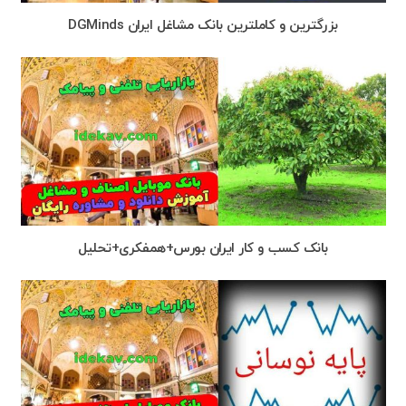
بزرگترین و کاملترین بانک مشاغل ایران DGMinds
بانک کسب و کار ایران بورس+همفكرى+تحليل