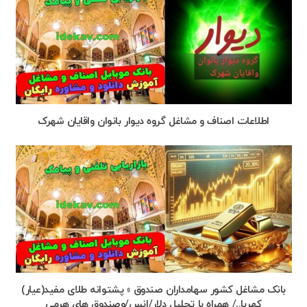
اطلاعات اصناف و مشاغل گروه دیوار بانوان واقایان شهرک
بانک مشاغل کشور سهامداران صندوق » پشتوانه طلای مفید(عیار)
کهربا../ همراه با تحلیل دلار/انس/وصندوق های هرمی