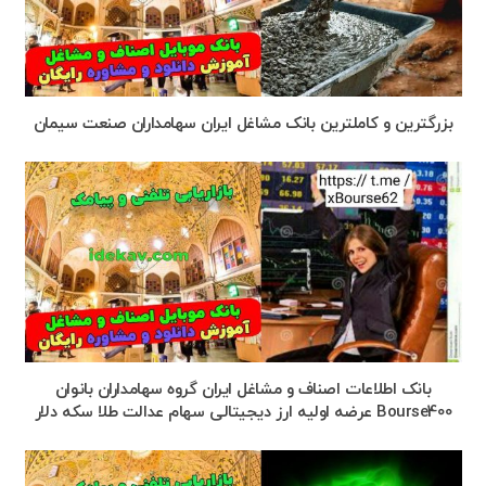
بزرگترین و کاملترین بانک مشاغل ایران سهامداران صنعت سیمان
بانک اطلاعات اصناف و مشاغل ایران گروه سهامداران بانوان
Bourse400 عرضه اولیه ارز دیجیتالی سهام عدالت طلا سکه دلار