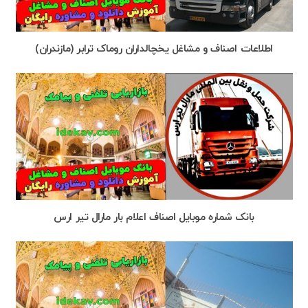
اطلاعات اصناف و مشاغل یخچالداران روماک ترابر (مازندران)
بانک شماره موبایل اصناف اعلام بار مارال تیر ارس