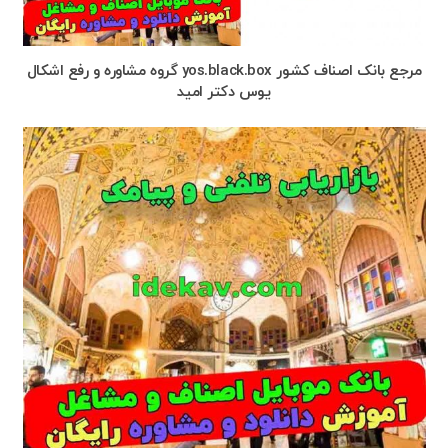
مرجع بانک اصناف کشور yos.black.box گروه مشاوره و رفع اشکال
یوس دکتر امید