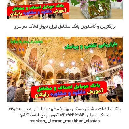
بزرگترین و کاملترین بانک مشاغل ایران دیوار املاک سراسری
بانک اطلاعات مشاغل مسکن تهران( مشهد بلوار الهیه بین 20 و22
مسکن تهران. 09129645254 آدرس پیج اینستاگرام:
maskan__tehran_mashhad_elahieh