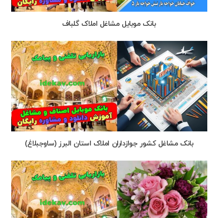
بانک موبایل مشاغل املاک گلباف
بانک مشاغل کشور جوازداران املاک استان البرز (ساوجبلاغ)