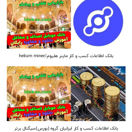
بانک اطلاعات کسب و کار ماینر هلیوم/helium miner
بانک اطلاعات کسب و کار ایرانیان گروه (بورس)سیگنال برتر