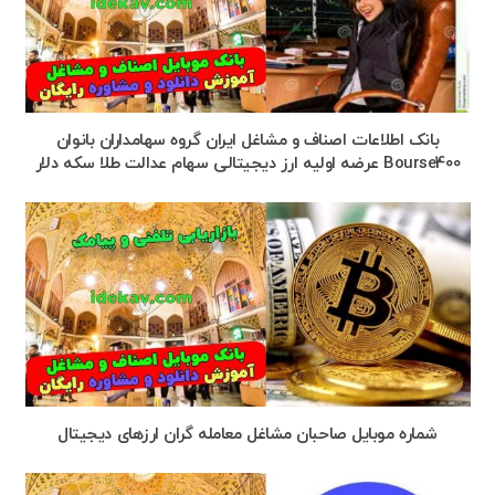
بانک اطلاعات اصناف و مشاغل ایران گروه سهامداران بانوان
Bourse400 عرضه اولیه ارز دیجیتالی سهام عدالت طلا سکه دلار
شماره موبایل صاحبان مشاغل معامله گران ارزهای دیجیتال