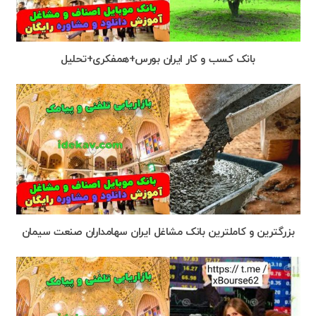
بانک کسب و کار ایران بورس+همفكرى+تحليل
بزرگترین و کاملترین بانک مشاغل ایران سهامداران صنعت سیمان