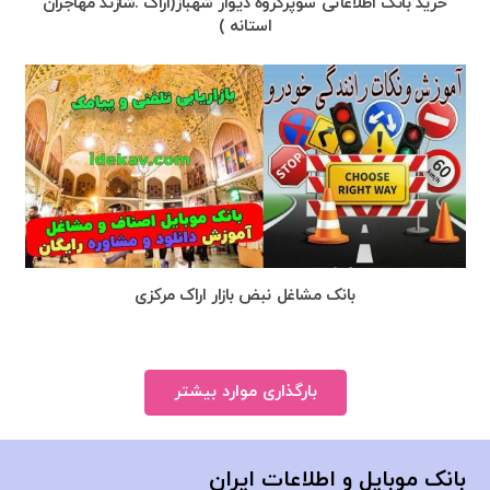
خرید بانک اطلاعاتی سوپرگروه دیوار شهباز(اراک .شازند مهاجران
استانه )
بانک مشاغل نبض بازار اراک مرکزی
بارگذاری موارد بیشتر
بانک موبایل و اطلاعات ایران