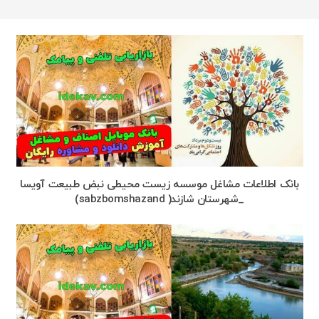
بانک اطلاعات مشاغل موسسه زیست محیطی نبض طبیعت آویسا
_شهرستان شازند( sabzbomshazand)