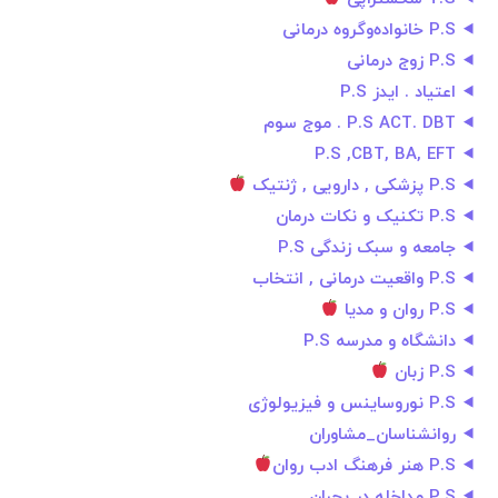
P.S خانواده‌و‌گروه درمانی
P.S زوج درمانی
اعتیاد . ایدز P.S
P.S ACT. DBT . موج سوم
P.S ,CBT, BA, EFT
P.S پزشکی , دارویی , ژنتیک
P.S تکنیک و نکات درمان
جامعه و‌ سبک‌ زندگی P.S
P.S واقعیت درمانی , انتخاب
P.S روان و مدیا
دانشگاه و مدرسه P.S
P.S زبان
P.S نوروساینس و فیزیولوژی
روانشناسان_مشاوران
P.S هنر فرهنگ ادب روان
P.S مداخله در بحران