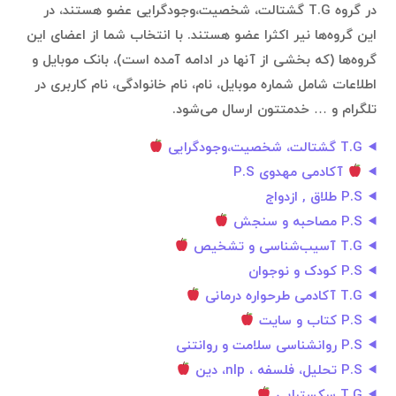
در گروه T.G گشتالت، شخصیت،وجودگرایی عضو هستند، در
این گروه‌ها نیر اکثرا عضو هستند. با انتخاب شما از اعضای این
گروه‌ها (که بخشی از آنها در ادامه آمده است)، بانک موبایل و
اطلاعات شامل شماره موبایل، نام، نام خانوادگی، نام کاربری در
تلگرام و … خدمتتون ارسال می‌شود.
T.G گشتالت، شخصیت،وجودگرایی
آکادمی مهدوی P.S
P.S طلاق , ازدواج
P.S مصاحبه و سنجش
T.G آسیب‌شناسی و تشخیص
P.S کودک و نوجوان
T.G آکادمی طرحواره درمانی
P.S کتاب و سایت
P.S روانشناسی سلامت و روانتنی
P.S تحلیل، فلسفه ، nlp، دین
T.G سکستراپی