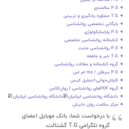
P.S سالمندی
T.G مشاوره یادگیری و تربیتی
بایگانی تخصصی روانشناسی
P.S پاراسایکولوژی
کتابخانه روانشناسی تخصصی
P.S روانشناسی مثبت
T.G خبر و جامعه
گروه کتابخانه و مقالات روانشناسی
P.S سرطان / ms ام اس
کاپلان‌خوانی+تحلیل کیس
گروه PDFهای روانشناسی | روان‌کلاس
دانشگاه روانشناسی ایرانیان
دانشگاه روانشناسی ایرانیان
مرکز سلامت روان دانیش
با درخواست شما، بانک موبایل اعضای
گروه تلگرامی T.G گشتالت،