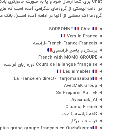
Chat برای شما ارسال شود و یا به صورت جامع‌تری بانک موبایل از گروه‌های دیگری که مرتبط با این حوزه هستند برایتان تهیه شود و پس از تایید شما برایتان ارسال شود.
در ادامه لیستی از گروه‌های تلگرامی آمده است که عزی
گروه‌ها (که بخشی از آنها در ادامه آمده است)، بانک مو
Chat
SORBONNE
Vers la France
French-France-Français-فرانسه
پرسش و پاسخ فرانسوی
French with MOMO GROUPE
Cours de la langue française دوره زبان فرانسه
Les aimables
La France en direct- “tarjomanzaban
AvecMaK Group
Se Préparer Au TEF
Avecmak_A1
Cinama French
کافه فرانسه با محیا
فرانسه با پرگار
plus grand groupe français en Ouzbékistan.