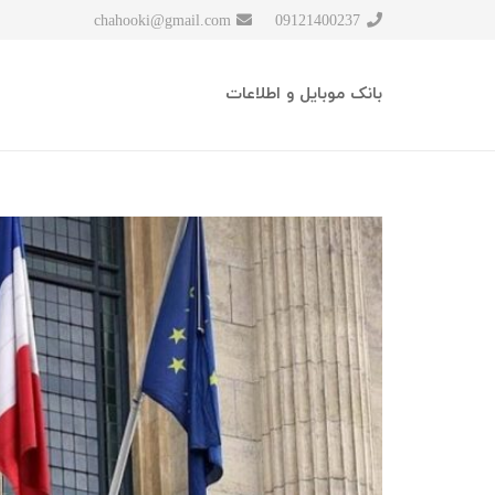
chahooki@gmail.com
09121400237
بانک موبایل و اطلاعات