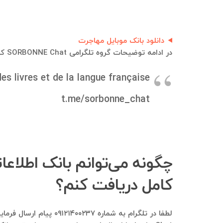
دانلود بانک موبایل مهاجرت
در ادامه توضیحات گروه تلگرامی SORBONNE Chat که بانک موبایل و بانک اطلاعاتی از اعضای فعلی و قبلی آن قابل استخراج هست، آورده شده است:
s livres et de la langue française
t.me/sorbonne_chat
چگونه می‌توانم بانک اطلاعا
کامل دریافت کنم؟
لطفا در تلگرام به شماره ۰۹۱۲۱۴۰۰۲۳۷ پیام ارسال فرمایید و در خصوص کسب‌وکارتون هر توضیحی نیاز هست بفرمایید. هم این امکان هست تا بانک موبایل