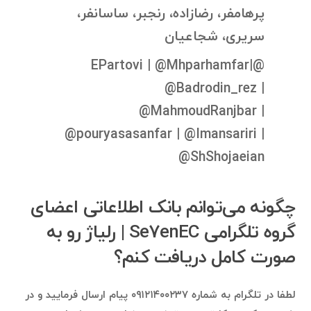
پرهامفر، رضازاده، رنجبر، ساسانفر،
سریری، شجاعیان
@EPartovi | @Mhparhamfar|
@Badrodin_rez |
@MahmoudRanjbar |
@pouryasasanfar | @Imansariri |
@ShShojaeian
چگونه می‌توانم بانک اطلاعاتی اعضای
گروه تلگرامی Se7enEC | رلیاژ رو به
صورت کامل دریافت کنم؟
لطفا در تلگرام به شماره ۰۹۱۲۱۴۰۰۲۳۷ پیام ارسال فرمایید و در