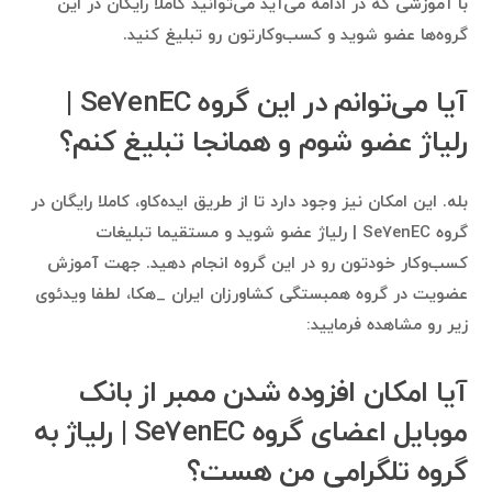
با آموزشی که در ادامه می‌آید می‌توانید کاملا رایگان در این
گروه‌ها عضو شوید و کسب‌وکارتون رو تبلیغ کنید.
آیا می‌توانم در این گروه Se7enEC |
رلیاژ عضو شوم و همانجا تبلیغ کنم؟
بله. این امکان نیز وجود دارد تا از طریق ایده‌کاو، کاملا رایگان در
گروه Se7enEC | رلیاژ عضو شوید و مستقیما تبلیغات
کسب‌وکار خودتون رو در این گروه انجام دهید. جهت آموزش
عضویت در گروه همبستگی کشاورزان ایران _هکا، لطفا ویدئوی
زیر رو مشاهده فرمایید:
آیا امکان افزوده شدن ممبر از بانک
موبایل اعضای گروه Se7enEC | رلیاژ به
گروه تلگرامی من هست؟