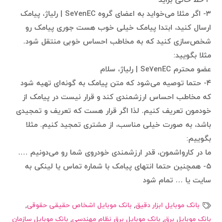
۳ خط خالی بزاید
۳- اگر مثلا می‌خواید به اعضای گروه Se7enEC | رلیاژ، پیامک
ارسال کنید، ابتدا پیامک خیلی خوب هست جوری پیامک رو
شخص‌سازی کنید که به مخاطب احساس خوبی منتقل شود.
مثلا بگویید:
عضو محترم Se7enEC | رلیاژ، سلام
۴- حتما توصیه می‌شود که متن پیامک به گونه‌ای تهیه شود
که مخاطب احساس ارزشمندی کند و قرار نیست در پیامک از
خودمون تعریف کنیم. لذا اگر قرار هست که تعریف و تمجیدی
باشد، به صورت خیلی مناسب، از مشتری تمجید کنیم. مثلا
بگوییم:
ما در کارواشمون، قدر ارزشمندی خودروی شما رو می‌دونیم ….
۵- همچنین حتما انتهای پیامک با شماره تماس یا لینکی به
سایت یا … تمام شود
بانک موبایل ابزار دقیق
,
بانک موبایل اشخاص حقیقی حقوقی
,
بانک موبایل برق
,
بانک موبایل برق نظام مهندسی
,
بانک موبایل سازمان