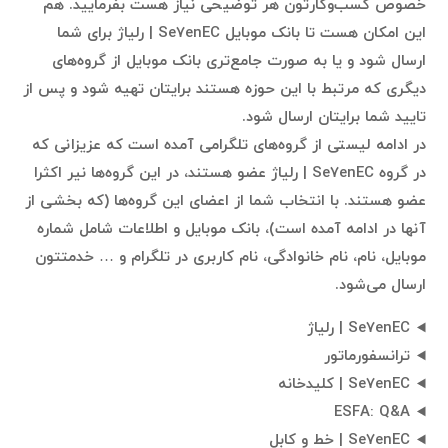
خصوص کسب‌وکارتون هر توضیحی نیاز هست بفرمایید. هم
این امکان هست تا بانک موبایل Se7enEC | رلیاژ برای شما
ارسال شود و یا به صورت جامع‌تری بانک موبایل از گروه‌های
دیگری که مرتبط با این حوزه هستند برایتان تهیه شود و پس از
تایید شما برایتان ارسال شود.
در ادامه لیستی از گروه‌های تلگرامی آمده است که عزیزانی که
در گروه Se7enEC | رلیاژ عضو هستند، در این گروه‌ها نیر اکثرا
عضو هستند. با انتخاب شما از اعضای این گروه‌ها (که بخشی از
آنها در ادامه آمده است)، بانک موبایل و اطلاعات شامل شماره
موبایل، نام، نام خانوادگی، نام کاربری در تلگرام و … خدمتتون
ارسال می‌شود.
Se7enEC | رلیاژ
ترانسفورماتور
Se7enEC | کلیدخانه
ESFA: Q&A
Se7enEC | خط و کابل