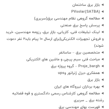
بازار برق ساختمان
PVsolar(SATBA)
مطالعه گروهى نظام مهندسى برق(سریری)
پرسش پاسخ برق صنعتی
لینک تبلیغات فنی، کاریابی، بازار برق، رزومه مهندسین، خرید
و فروش تجهیزات الکتریکی(برای ارسال ۱۰ پیام باید۲ نفر دعوت
شوند)
متخصصین برق – ساسانفر
مباحث فنی سیم پیچی و ماشین های الکتریکی
Proje_bargh – گروه پروژه برق
همفکری دیزل ژنراتور وups
بازار برق
بهره برداران نیروگاه های ایران
مطالعه گروهی کارشناس رسمی دادگستری و قوه قضائیه
رشته برق _ سریری
فهرست بهای مهندسی برق