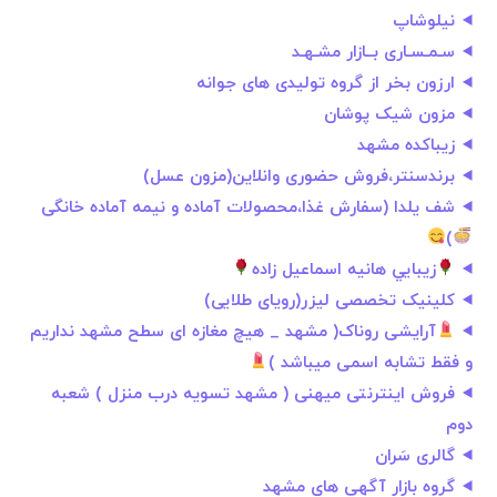
نیلوشاپ
سـمـسـاری بــازار مشـهـد
ارزون بخر از گروه تولیدی های جوانه
مزون شیک پوشان
زيباكده مشهد
برندسنتر،فروش حضوری وانلاین(مزون عسل)
شف یلدا (سفارش غذا،محصولات آماده و نیمه آماده خانگی
)
زيبايي هانيه اسماعيل زاده
کلینیک تخصصی لیزر(رویای طلایی)
آرایشی روناک( مشهد _ هیچ مغازه ای سطح مشهد نداریم
و فقط تشابه اسمی میباشد )
فروش اینترنتی میهنی ( مشهد تسویه درب منزل ) شعبه
دوم
گالری سَران
گروه بازار آگهی های مشهد