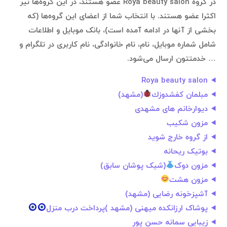
در گروه Roya beauty salon عضو هستند، در این گروه‌ها نیر
اکثرا عضو هستند. با انتخاب شما از اعضای این گروه‌ها (که
بخشی از آنها در ادامه آمده است)، بانک موبایل و اطلاعات
شامل شماره موبایل، نام، نام خانوادگی، نام کاربری در تلگرام و
… خدمتتون ارسال می‌شود.
Roya beauty salon
مبلمان كفشدوزك
(مشهد)
دیوارخانم های مشهدی
مزون شکیب
از گروه خارج شوید
بوتیک ریحانه
مزون دوک
(شیک پوشان سابق)
مزون هشت
آشپزخونه رضایی (مشهد)
پوشاک ارزانکده میهنی (مشهد )پرداخت درب منزل
زیبایی سمانه حسن پور