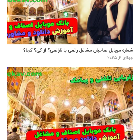
شماره موبایل صاحبان مشاغل راضى يا ناراضى؟ از كى؟ كجا؟
جولای 2, 2025