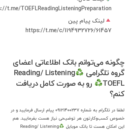
s://t.me/TOEFLReadingListeningPreparation
لینک پیام پین
https://t.me/c/1194932726/61457
چگونه می‌توانم بانک اطلاعاتی اعضای
گروه تلگرامی
Reading/ Listening
TOEFL
رو به صورت کامل دریافت
کنم؟
لطفا در تلگرام به شماره ۰۹۱۲۱۴۰۰۲۳۷ پیام ارسال فرمایید و در
خصوص کسب‌وکارتون هر توضیحی نیاز هست بفرمایید. هم
این امکان هست تا بانک موبایل
Reading/ Listening