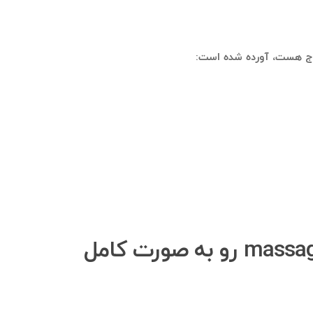
چگونه می‌توانم بانک اطلاعاتی اعضای گروه تلگرامی massage._.Denise رو به صورت کامل