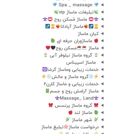
Spa _ massage
تبلیغات ماساژ vip
ماساژ مُسکنِ روح
ماساژ آپادانا
کیان ماساژ
ماساژوران حرفه ای
ماساژ
مسکن روح
گروه ماساژ نیلوفر آبی
️ ️ ماساژ اسپیناس️️ ️️
خدمات زیبایی وماساژ گرشا
گروه ماساژ و مالش
خدمات زیبایی و ماساژ کارن۲
ماساژ آرامش روح و جسم
Massage_ Land
گروه ماساژ پرنسس
ماساژ لند
شهر ماساژ
درخواست ماساژ
تبلیغ ماساژ