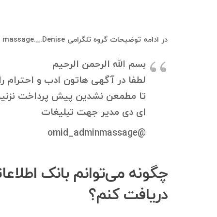
در ادامه توضیحات گروه تلگرامی massage._.Denise که بانک موبایل و بانک اطلاعاتی از اعضای فعلی و قبلی آن قابل استخراج هست، آورده شده است:
بسم الله الرحمن الرحیم
لطفا در آگهی هاتون ادب و احترام ر
تا مطمعن نشدین پیش پرداخت نزنین
ای دی مدیر جهت تبلیغات
@omid_adminmassage
دریافت کنم؟