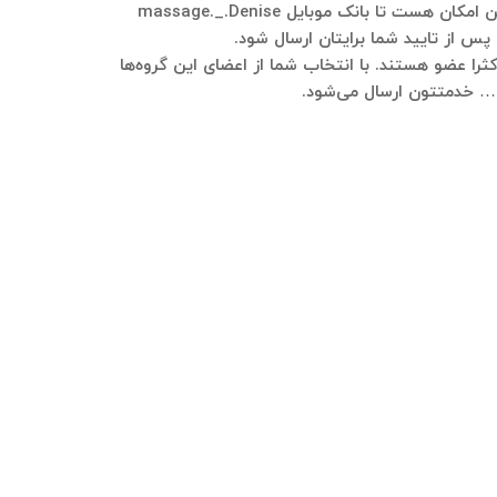
لطفا در تلگرام به شماره ۰۹۱۲۱۴۰۰۲۳۷ پیام ارسال فرمایید و در خصوص کسب‌وکارتون هر توضیحی نیاز هست بفرمایید. هم این امکان هست تا بانک موبایل massage._.Denise
پس از تایید شما برایتان ارسال شود.
ه massage._.Denise عضو هستند، در این گروه‌ها نیر اکثرا عضو هستند. با انتخاب شما از اعضای این گروه‌ها
و … خدمتتون ارسال می‌شود.