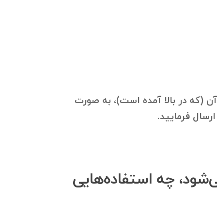
امی massage._.Denise و گروه‌های مرتبط با آن (که در بالا آمده است)، به صورت
گروه massage._.Denise استخراج می‌شود، چه استفاده‌هایی