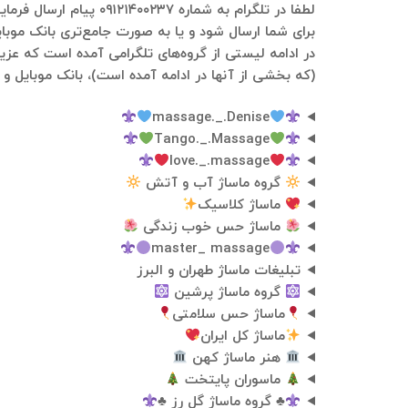
برای شما ارسال شود و یا به صورت جامع‌تری بانک موبای
(که بخشی از آنها در ادامه آمده است)، بانک موبایل و ا
massage._.Denise
Tango._.Massage
love._.massage
گروه ماساژ آب و آتش
ماساژ کلاسیک
ماساژ حس خوب زندگی
master_ massage
تبلیغات‌ ماساژ طهران و البرز
گروه ماساژ پرشین
ماساژ حس سلامتی
ماساژ کل ایران
هنر ماساژ کهن
ماسوران پایتخت
♣️
گروه ماساژ گل رز
♣️