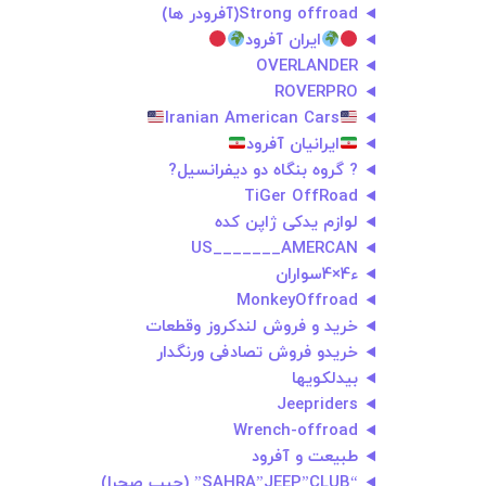
Strong offroad(آفرودر ها)
ایران آفرود
OVERLANDER
ROVERPRO
ایرانیان آفرود
? گروه بنگاه دو دیفرانسیل?
TiGer OffRoad
لوازم یدکی ژاپن کده
US_______AMERCAN
ء4×4سواران
MonkeyOffroad
خرید و فروش لندکروز وقطعات
خریدو فروش تصادفی ورنگدار
بیدلکویها
Jeepriders
Wrench-offroad
طبیعت و آفرود
“SAHRA”JEEP”CLUB” (جیپ صحرا)