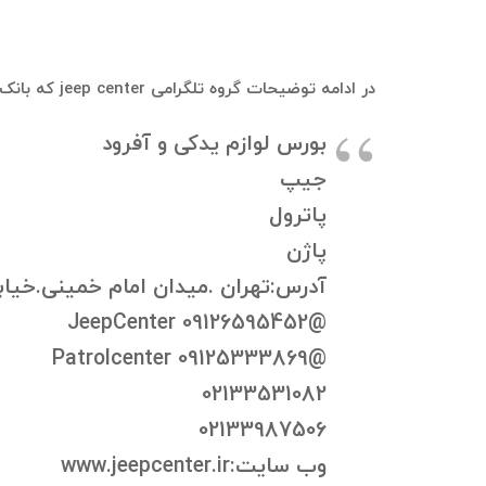
در ادامه توضیحات گروه تلگرامی jeep center که بانک موبایل و بانک اطلاعاتی از اعضای فعلی و قبلی آن قابل استخراج هست، آورده شده است:
بورس لوازم یدکی و آفرود
جیپ
پاترول
پاژن
آدرس:تهران .میدان امام خمینی.خیابا
@JeepCenter 09126595452
@Patrolcenter 09125333869
02133531082
02133987506
وب سایت:www.jeepcenter.ir