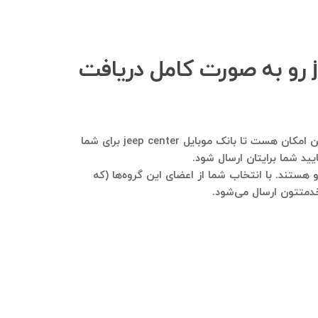
چگونه می‌توانم بانک اطلاعاتی اعضای گروه تلگرامی jeep center رو به صورت کامل دریافت
لطفا در تلگرام به شماره ۰۹۱۲۱۴۰۰۲۳۷ پیام ارسال فرمایید و در خصوص کسب‌وکارتون هر توضیحی نیاز هست بفرمایید. هم این امکان هست تا بانک موبایل jeep center برای شما
ید شما برایتان ارسال شود.
je عضو هستند، در این گروه‌ها نیر اکثرا عضو هستند. با انتخاب شما از اعضای این گروه‌ها (که
خدمتتون ارسال می‌شود.