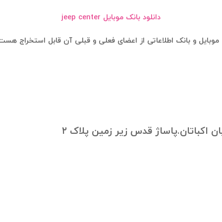
دانلود بانک موبایل jeep center
ن اکباتان.پاساژ قدس زیر زمین پلاک ٢