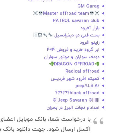
GM Garag
Master offroad team
PATROL savaran club
بازار آفرود
بحث فنی دو دیفرانسیل
راینو افرود
ابر گروه خرید و فروش 4×4
دودف سواران و موتور سواران
DRAGON OFFROAD
Radical offroad
کمیته افرود شهر فردیس
/jeep/U.S.A.
black offroad??????
Jeep Savaran ©|l|l|l|©
امداد و نجات البرز در بحران
اکسل ارسال شود. جهت دانلود بانک موبایل، به ۰۹۱۲۱۴۰۰۲۳۷ در تلگرام درخواستت