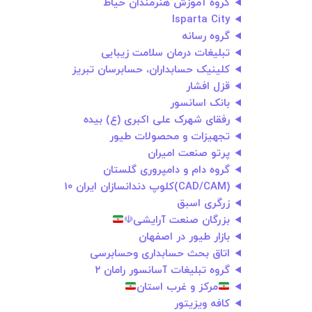
گروه آموزش هنرمندان خیاط
Isparta City
گروه رسانه
تبلیغات درمان سلامت زیبایی
کلینیک حسابداران، حسابرسان تبریز
قزل افشار
بانک اسانسور
رفقای شهرک علی اکبری (ع) بیده
تجهیزات و محصولات طیور
پرتو صنعت امیران
گروه دام و دامپروری گلستان
(CAD/CAM)کلوپ دندانسازان ایران 10
زرگری اسبق
بزرگان صنعت آرایشی☫
بازار طیور در اصفهان
اتاق بحث حسابداری وحسابرسی
گروه تبلیغات آسانسور رامان ۲
مرکز و غرب استان
كافه ويزيتور