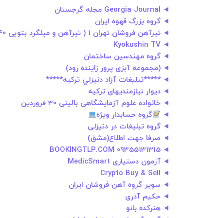
Georgia Journal مجله گرجستان
گروه بزرگ قهوه ایران
تیرآهن فروشان تهران 1 ( تیرآهن و میلگرد بتویی 55214040 _021 )
Kyokushin TV
گروه مهندسین ساختمان
(مجموعه آبزی پرور زاینده رود)
*****تبليغات آزاد دنيزلي تركيه*****
دیوار نیازمندیهای ترکیه
خانواده علوم آزمایشگاهی بالینی 30 فروردین
گروه حسابدار ویژه
گروه تبلیغات در دنیزلی
صرفا جهت اطلاع(مشق)
BOOKINGTLP.COM 09355131315
آزمون‌ دستیاری MedicSmart
Crypto Buy & Sell
سوپر گروه آهن فروشان ایران
حکیم آذری
هنرکده بانو