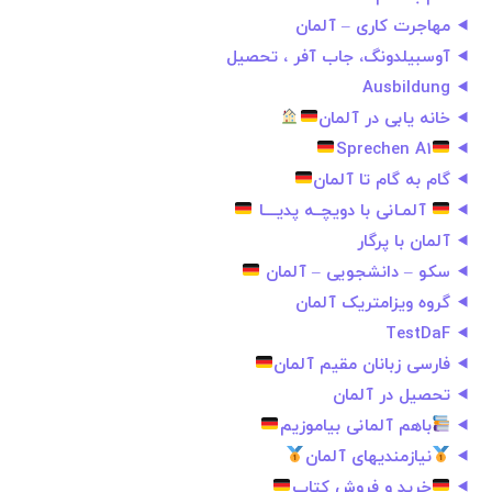
مهاجرت کاری – آلمان
آوسبیلدونگ، جاب آفر ، تحصیل
Ausbildung
خانه یابی در آلمان
Sprechen A1
گام به گام تا آلمان
آلمـانی با دويچــه پديــــا
آلمان با پرگار
سکو – دانشجویی – آلمان
گروه ویزامتریک آلمان
TestDaF
فارسی زبانان مقیم آلمان
تحصیل در آلمان
باهم آلمانی بیاموزیم
نیازمندیهای آلمان
خرید و فروش کتاب