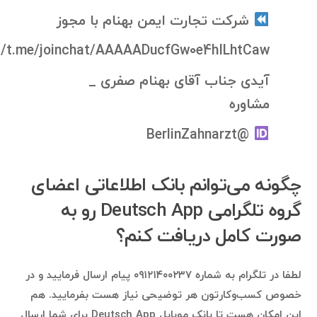
شرکت تجارت ایمن بهنام با مجوز
://t.me/joinchat/AAAAADucfGw0e4hILhtCaw
آیدی جناب آقای بهنام صفری _
مشاوره
@BerlinZahnarzt
چگونه می‌توانم بانک اطلاعاتی اعضای
گروه تلگرامی Deutsch App رو به
صورت کامل دریافت کنم؟
لطفا در تلگرام به شماره ۰۹۱۲۱۴۰۰۲۳۷ پیام ارسال فرمایید و در
خصوص کسب‌وکارتون هر توضیحی نیاز هست بفرمایید. هم
این امکان هست تا بانک موبایل Deutsch App برای شما ارسال