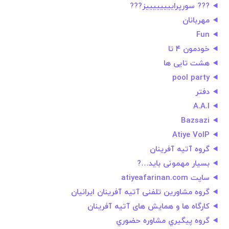
??? سورپراييييييييز???
مهربانان
Fun
خودمون ٤ تا
هشت تایی ها
pool party
دفتر
A.A.I
Bazsazi
Atiye VoIP
گروه آتیه آفرینان
بسيار مهمونی باید…?
سایت atiyeafarinan.com
گروه مشاورین تلفنی آتیه آفرینان ایرانیان
کارگاه ها و همایش های آتیه آفرینان
گروه پيگيري مشاوره حضوري