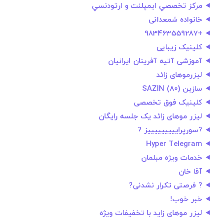
مركز تخصصي ايمپلنت و ارتودنسي
خانواده شمعدانی
+983463559287
کلینیک زیبایی
آموزشی آتیه آفرینان ایرانیان
لیزرموهاى زائد
سازین SAZIN (80)
کلینیک فوق تخصصی
لیزر موهای زائد یک جلسه رایگان
?سورپرايييييييييز ?
Hyper Telegram
خدمات ویژه مبلمان
آقا خان
? فرصتى تكرار نشدنى?
خبر خوب!
لیزر موهای زاید با تخفیفات ویژه