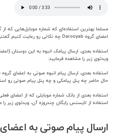
اعضای گروه Darooyab چه نکاتی رو رعایت کنیم گفتنی‌ها بسیار هست. اما حتما توصیه می‌کنم چه در گوگل و چه در اینستاگرام جستجو بزنید: نکات مهم در بازاریابی تلفنی.
ویدئوی زیر را مشاهده فرمایید:
حال حاضر چه پنل پیامکی و چه پنل پیام صوتی رو استفاده می‌کنیم و 
استفاده از لایسنس رایگان چندروزه آن، ویدئوی زیر را م
ارسال پیام صوتی به اعضای گروه Darooyab دقیقا به 