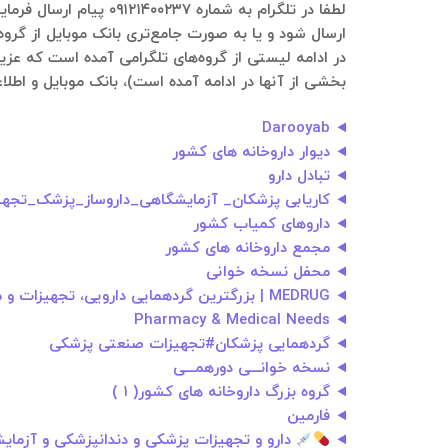
ارسال شود و یا به صورت جامع‌تری بانک موبایل از گروه
بخشی از آنها در ادامه آمده است)، بانک موبایل و اطلاع
Darooyab
دیوار داروخانه های کشور
تبادل دارو
کاریابی پزشکان_ آزمایشگاهی_داروساز_پزشک_تجهی
داروهای کمیاب کشور
مجمع داروخانه های کشور
محفل نسخه خوانی
MEDRUG | بزرگترین گردهمایی دارویی، تجهیزات و ملزومات پزشکی، دندانپزشکی و آزمایشگاهی کشور
Pharmacy & Medical Needs
گردهمایی پزشکان#تجهیزات صنعتی پزشکی
نسخه خوانـــی دورهمـــی
گروه بزرگ داروخانه های کشور( ۱ )
فارمین
دارو و تجهیزات پزشکی و دندانپزشکی و آزمای