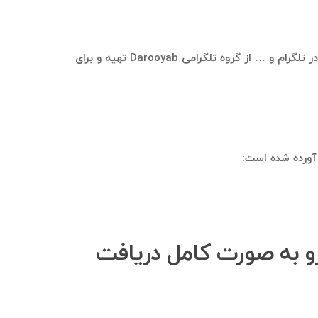
در سامانه بازاریابی ایده‌کاو، این امکان وجود دارد که بانک موبایل و اطلاعات شامل شماره موبایل، نام، نام خانوادگی، نام کاربری در تلگرام و … از گروه تلگرامی Darooyab تهیه و برای
ه می‌توانم بانک اطلاعاتی اعضای گروه تلگرامی Darooyab رو به صورت کامل دریافت