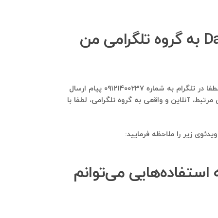
آیا امکان افزوده شدن ممبر از بانک موبایل اعضای گروه Darooyab به گروه تلگرامی من
بله، این امکان وجود دارد تا اعضای گروه Darooyab و گروه‌های مشابه آن به گروه تلگرامی شما اضافه شوند. برای این منظور، لطفا در تلگرام به شماره ۰۹۱۲۱۴۰۰۲۳۷ پیام ارسال
بط، آنلاین و واقعی به گروه تلگرامی، لطفا با
دئوی زیر را ملاحظه فرمایید:
D استخراج می‌شود، چه استفاده‌هایی می‌توانم