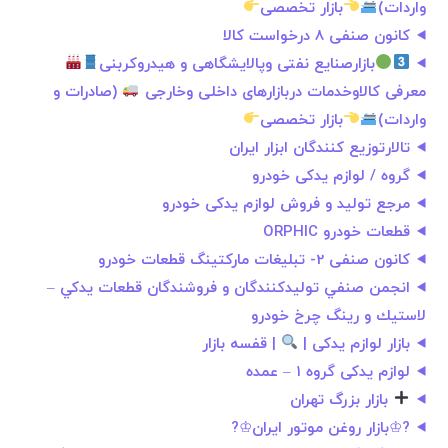
واردات)
بازار تخصصی
کانون صنفی 8 درخواست كالا
بازارصنایع نفتی وپالایشگاهی و هیدروکربنی
معرفی کالاوخدمات دربازارهای داخلی وخارجی
(صادرات و
واردات)
بازار تخصصی
تالارتوزیع کنندگان ابزار ایران
گروه / لوازم یدکی خودرو
مرجع تولید و فروش لوازم یدکی خودرو
قطعات خودرو ORPHIC
کانون صنفی 2- تبلیغات ماركتينگ قطعات خودرو
انجمن صنفي توليدكنندگان و فروشندگان قطعات يدكي –
لاستيك و رينگ چرخ خودرو
بازار لوازم یدکی |
| قفسه بازار
لوازم یدکی گروه ۱ – عمده
بازار بزرگ تهران
?♔بازار روغن موتور ایران♔?