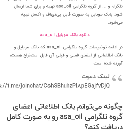
تلگرام و … از گروه تلگرامی asa_oil تهیه و برای شما ارسال
شود. بانک موبایل به صورت فایل پی‌دی‌اف و اکسل تهیه
می‌شود.
دانلود بانک موبایل asa_oil
در ادامه توضیحات گروه تلگرامی asa_oil که بانک موبایل و
بانک اطلاعاتی از اعضای فعلی و قبلی آن قابل استخراج هست،
آورده شده است:
لینک دعوت
s://t.me/joinchat/C5hSBhuhzPI8pEGajfvDjQ
چگونه می‌توانم بانک اطلاعاتی اعضای
گروه تلگرامی asa_oil رو به صورت کامل
دریافت کنم؟