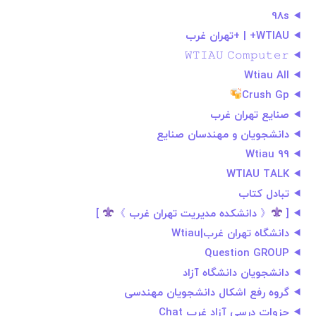
98s
WTIAU+ | +تهران غرب
𝚆𝚃𝙸𝙰𝚄 𝙲𝚘𝚖𝚙𝚞𝚝𝚎𝚛
Wtiau All
Crush Gp
صنایع تهران غرب
دانشجویان و مهندسان صنایع
Wtiau 99
WTIAU TALK
تبادل کتاب
[
《 دانشکده مدیریت تهران غرب 》
]
دانشگاه تهران غرب|Wtiau
Question GROUP
دانشجویان دانشگاه آزاد
گروه رفع اشکال دانشجویان مهندسی
جزوات درسی آزاد غرب Chat