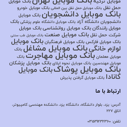
بانک موبایل تهران
موبایل ترکیه
بانک موبایل
حمل نقل
بانک موبایل خودرو
بانک موبایل حمل نقل بین المللی
بانک موبایل دانشجویان
بانک موبایل
بانک
دانشجویان دانشگاه آزاد
بانک موبایل دانشگاه علوم پزشکی
بانک موبایل روانشناسی
موبایل رانندگان
بانک موبایل
بانک موبایل صنعت
شرکت حمل نقل
بانک موبایل طب سنتی
بانک موبایل
بانک موبایل فارکس
بانک موبایل فرهنگیان
بانک موبایل مشاغل
لوازم خانگی
بانک
بانک موبایل مهاجرت
موبایل معلمان
بانک
بانک موبایل پزشکان
موبایل مهندسین
بانک موبایل نحوه اپلای
بانک موبایل پوشاک
بانک موبایل
کانادا
بانک موبایل گرفتن پذیرش
ارتباط با ما
آدرس:
یزد، بلوار دانشگاه، دانشگاه یزد،
دانشکده مهندسی کامپیوتر،
اتاق 227
تلفن:
03531232360