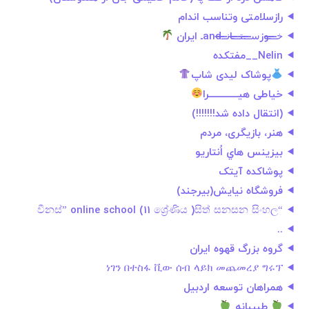
رازسلامتی وتناسب اندام
خ̶̶ـ̶̶ـ̶̶ـوزس̶̶ـ̶̶ـ̶̶ـت̶̶ـ̶̶ـ̶̶ـان̶̶ـ̶̶ـ̶̶andـ ایران
Nelin__مفتکده‌
پوشاک لیدی شاپ
خیاطی هیــــــــــــــرا
(انتقال داده شد!!!!!!!)
هنر، بازیگری، مردم
بيزينس هاي اُنتاريو
پوشاکده آیتک
فروشگاه نیایش(بیرجند)
“වීනස්” online school (11 ශ්‍රේණිය )සිත් සනසන සිංහල
..
گروه بزرگ قهوه ایران
ነገን በተስፋ ቪው ሰብ ላይክ መጨመረያ ግሩፕ
همراهان توسعه اردبیل
طبیبانه