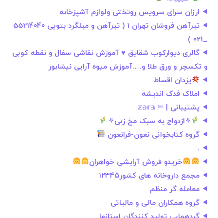
ارزان سرای سرویس روتختی ولوازم آشپزخانه
تیرآهن فروشان تهران 1 ( تیرآهن و میلگرد بتویی 55214040
_021 )
گالری دیوارکوب شقایق ♥️ آموزش نقاشی سفال و نقطه کوبی
و تکسچر و ورق طلا و….آموزش میوه آرایی نیشابور
یزدان اقساط
املاک فدک اندیشه
پشتیبانی | 𝕫𝕒𝕣𝕒 ᵇᵒᵗ
⚘ازدواج به سبک مخ زنی⚘
گروه کتابخوانی نعون-فرانعون
.
خریدو فروش آرایشی خواهران
مجمع داروخانه های کشور۱۲۳۴۵
معامله گر منظم
گروه همکاران مالی و مالیاتی
گردهمایی تولید کنندگان استانها