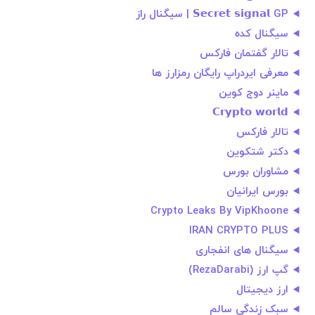
𝗦𝗲𝗰𝗿𝗲𝘁 𝘀𝗶𝗴𝗻𝗮𝗹 GP | سیگنال راز
سیگنال کده
تالار گفتمان فارکس
معرفی ایردراپ رایگان رمزارز ها
ماینر دوج کوین
𝗖𝗿𝘆𝗽𝘁𝗼 𝘄𝗼𝗿𝗹𝗱
تالار فارکس
دکتر شتکوین
مشاوران بورس
بورس ایرانیان
Crypto Leaks By VipKhoone
IRAN CRYPTO PLUS
سیگنال های انفجاری
گپ ارز (RezaDarabi)
ارز دیجیتال
سبک زندگی سالم