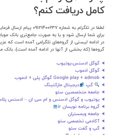
کامل دریافت کنم؟
لطفا در تلگرام به ش
برای شما ارسال شود و یا به صورت جامع‌تری بانک موبای
در ادامه لیستی از گروه‌های تلگرامی آمده است که عزی
گروه‌ها (که بخشی از آنها در ادامه آمده است)، بانک مو
گوگل ادسنس،یوتیوب
گوگل ادموب
Google play + admob گوگل پلی + ادموب
گپ
دیجیتال مارکتینگ
جامعه متخصصین سئو
یوتیوب و گوگل ادسنس و ام سی ان – ادسنس پلا
گروه برنامه نویسان ir
جامعه وبمستران
آکادمی تخصصی سئو
گپ و گفت سئو