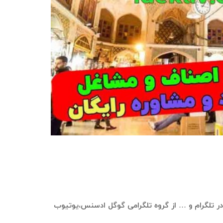
بری در تلگرام و … از گروه تلگرامی گوگل ادسنس،یوتیوب