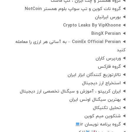
گروه همستر و چت ایران ، گپ ماسک
گروه نات کوین و تپ سواپ بلوم همستر NotCoin
بورس ایرانیان
Crypto Leaks By VipKhoone
BingX Persian
CoinEx Official Persian – به آسانی هر ارزی را معامله
کنید
وردپرس کاران
گروه فارکس
تالارتوزیع کنندگان ابزار ایران
استخراج ارز دیجیتال
ایران کریپتو ، آموزش و سیگنال تخصصی ارز دیجیتال
بهترین سیگنال اونس ایران
تحلیل تکنیکال
شتکوین میم کوین
گروه برنامه نویسان ir