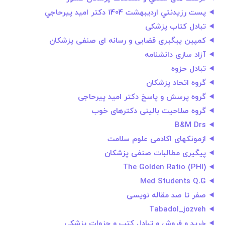
پست رزيدنتي اردیبهشت 1404 دكتر اميد پيرحاجي
تبادل کتاب پزشکی
کمپین پیگیری قضایی و رسانه ای صنفی پزشکان
آزاد سازی دانشنامه
تبادل حزوه
گروه اتحاد پزشکان
گروه پرسش و پاسخ دکتر امید پیرحاجی
گروه صلاحیت بالینی دکترهای خوب
B&M Drs
ازمونکهای اکادمی علوم سلامت
پیگیری مطالبات صنفی پزشکان
The Golden Ratio (PHI)
Med Students Q.G
صفر تا صد مقاله نویسی
Tabadol_jozveh
خرید و فروش و تبادل کتب و جزوات پزشکی