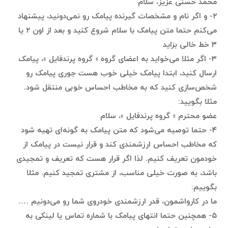
محمد حسنی عزیز، سلام
۲- و اگر نام و مشخصات گیرنده پیامک رو نمی‌دونید، پیشنهاد
می‌کنم حتما متن پیامک با سلام شروع کنید و بعد از اون ۲ یا
۳ خط خالی بزاید
۳- اگر مثلا می‌خواید به اعضای گروه ‌« گروه پرندفایل »، پیامک
ارسال کنید، ابتدا پیامک خیلی خوب هست جوری پیامک رو
شخص‌سازی کنید که به مخاطب احساس خوبی منتقل شود.
مثلا بگویید:
عضو محترم ‌« گروه پرندفایل »، سلام
۴- حتما توصیه می‌شود که متن پیامک به گونه‌ای تهیه شود
که مخاطب احساس ارزشمندی کند و قرار نیست در پیامک از
خودمون تعریف کنیم. لذا اگر قرار هست که تعریف و تمجیدی
باشد، به صورت خیلی مناسب، از مشتری تمجید کنیم. مثلا
بگوییم:
ما در کارواشمون، قدر ارزشمندی خودروی شما رو می‌دونیم ….
۵- همچنین حتما انتهای پیامک با شماره تماس یا لینکی به