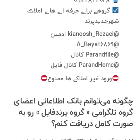
09122843028
گروهے براے حرفه اے هاے املاڪ
شهرجدیدپرند
@kianoosh_Rezaei ادمين
@A_Bayat6869
@Parandfile كانال
@ParandHome كانال فايل
ورود غیر املاکے ها ممنوع
چگونه می‌توانم بانک اطلاعاتی اعضای
گروه تلگرامی ‌« گروه پرندفایل » رو به
صورت کامل دریافت کنم؟