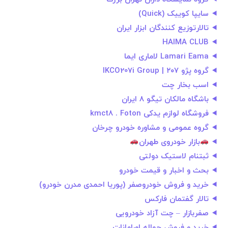
سایپا کوییک (Quick)
تالارتوزیع کنندگان ابزار ایران
HAIMA CLUB
Lamari Eama لاماری ایما
گروه پژو ۲۰۷ | IKCO207i Group
اسب بخار چت
باشگاه مالکان تیگو ۸ ایران
فروشگاه لوازم یدکی kmct8 . Foton
گروه عمومی و مشاوره خودرو چرخان
بازار خودروی طهران
ثبتنام لاستیک دولتی
بحث و اخبار و قیمت خودرو
خرید و فروش خودروصفر (پوریا احمدی مدرن خودرو)
تالار گفتمان فارکس
صفربازار – چت آزاد خودرویی
خرید و فروش حواله اورامانات