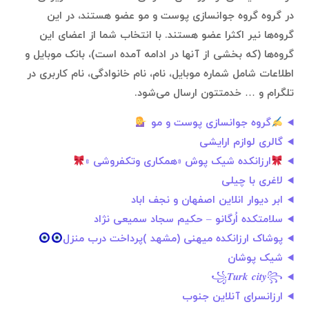
در گروه گروه جوانسازی پوست و مو عضو هستند، در این
گروه‌ها نیر اکثرا عضو هستند. با انتخاب شما از اعضای این
گروه‌ها (که بخشی از آنها در ادامه آمده است)، بانک موبایل و
اطلاعات شامل شماره موبایل، نام، نام خانوادگی، نام کاربری در
تلگرام و … خدمتتون ارسال می‌شود.
گروه جوانسازی پوست و مو
گالری لوازم ارایشی
ارزانکده شیک پوش «همکاری وتکفروشی »
لاغری با چیلی
ابر دیوار انلاین اصفهان و نجف اباد
سلامتکده اُرگانو – حکیم سجاد سمیعی نژاد
پوشاک ارزانکده میهنی (مشهد )پرداخت درب منزل
شیک پوشان
꧁𝑻𝒖𝒓𝒌 𝒄𝒊𝒕𝒚꧂
ارزانسرای آنلاین جنوب