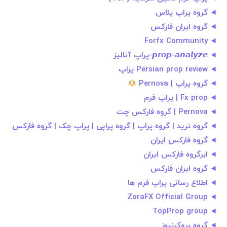
گروه پراپ پلاس
گروه ایران فارکس
Forfx Community
𝙥𝙧𝙤𝙥-𝙖𝙣𝙖𝙡𝙮𝙯𝙚-پراپ آنالیز
Persian prop review پراپ
گروه پراپ | Pernova
Fx prop | پراپ فرم
Pernova | گروه فارکس چت
گروه ترید | گروه پراپ | گروه پراپی | پراپ چک | گروه فارکس
گروه فارکس ایران
ابرگروه فارکس ایران
گروه ایران فارکس
اطلاع رسانی پراپ فرم ها
ZoraFX Official Group
TopProp group
گروه بروکرنیوز