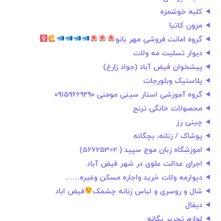
‌کلبه خوشمزه
مزون کاتیا
گروه امانت فروشی مهر بانو
دیوار تسلیت مه ولات
پیشخوان فیض آباد (جواد زارع)
پلاستیک وبلورجات
گروه آموزشی استار سیتی مومنی ۰۹۱۵۹۶۶۹۲۹۰
محصولات خانگی ترنج
چینی رز
پوشاک / زنانه، بچگانه
اموزشگاه زبان موج سپید ( 56725302)
اجرای عدالت علوی در شهر فیض آباد
دیوارمه ولات خرید واجاره مسکن وغیره……
شال و روسری و لباس زنانه چشمک
فیض اباد
دیفال
لوازم تحریر یگانه