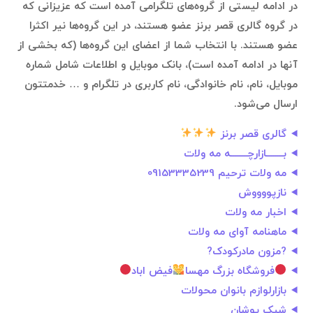
در ادامه لیستی از گروه‌های تلگرامی آمده است که عزیزانی که
در گروه گالری قصر برنز عضو هستند، در این گروه‌ها نیر اکثرا
عضو هستند. با انتخاب شما از اعضای این گروه‌ها (که بخشی از
آنها در ادامه آمده است)، بانک موبایل و اطلاعات شامل شماره
موبایل، نام، نام خانوادگی، نام کاربری در تلگرام و … خدمتتون
ارسال می‌شود.
گالری قصر برنز
بــــــــازارچــــــــه مه ولات
مه ولات ترحیم 09153335239
نازپووووش
اخبار مه‌ ولات
ماهنامه آوای مه ولات
?مزون مادرکودک?
فروشگاه بزرگ مهسا
فیض اباد
بازارلوازم بانوان محولات
شیک پوشان