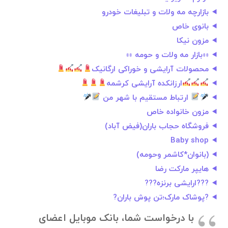
بازارچه مه ولات و تبلیغات خودرو
بانوی خاص
مزون نیکا
««بازار مه ولات و حومه »»
محصولات آرایشی و خوراکی ارگانیک
ارزانکده آرایشی کرشمه
ارتباط مستقیم با شهر من
مزون خانواده خاص
فروشگاه حجاب باران(فیض آباد)
Baby shop
(بانوان*کاشمر‌ وحومه)
هایپر مارکت رضا
???ارایشی برنزه???
?پوشاک مارک؛تن پوش باران?
با درخواست شما، بانک موبایل اعضای