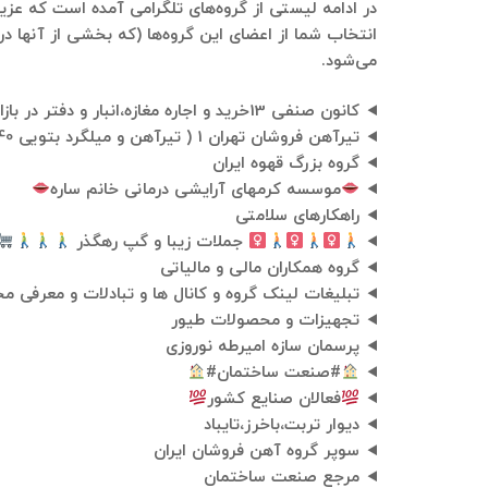
انتخاب شما از اعضای این گروه‌ها (که بخشی از آنها در 
می‌شود.
کانون صنفی 13خرید و اجاره مغازه،انبار و دفتر در بازار
تیرآهن فروشان تهران 1 ( تیرآهن و میلگرد بتویی 55214040 _021 )
گروه بزرگ قهوه ایران
موسسه کرمهای آرایشی درمانی خانم ساره
راهکارهای سلامتی
جملات زیبا و گپ رهگذر
گروه همکاران مالی و مالیاتی
تبلیغات لینک گروه و کانال ها و تبادلات و معرفی 
تجهیزات و محصولات طیور
پرسمان سازه امیرطه نوروزی
#صنعت ساختمان#
فعالان صنایع کشور
دیوار تربت،باخرز،تایباد
سوپر گروه آهن فروشان ایران
مرجع صنعت ساختمان