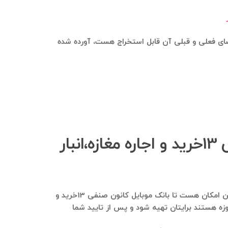
 و بانک اطلاعاتی از اعضای فعلی و قبلی آن قابل استخراج هست، آورده شده
چگونه می‌توانم بانک اطلاعاتی اعضای گروه تلگرامی کانون صنفی 13خرید و اجاره مغازه،انبار
لطفا در تلگرام به شماره ۰۹۱۲۱۴۰۰۲۳۷ پیام ارسال فرمایید و در خصوص کسب‌وکارتون هر توضیحی نیاز هست بفرمایید. هم این امکان هست تا بانک موبایل کانون صنفی 13خرید و
 حوزه هستند برایتان تهیه شود و پس از تایید شما