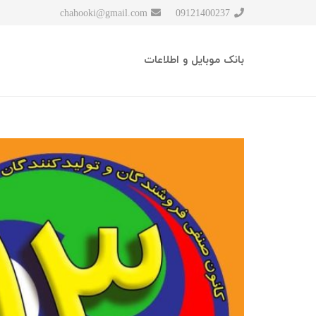
chahooki@gmail.com
09121400237
بانک موبایل و اطلاعات