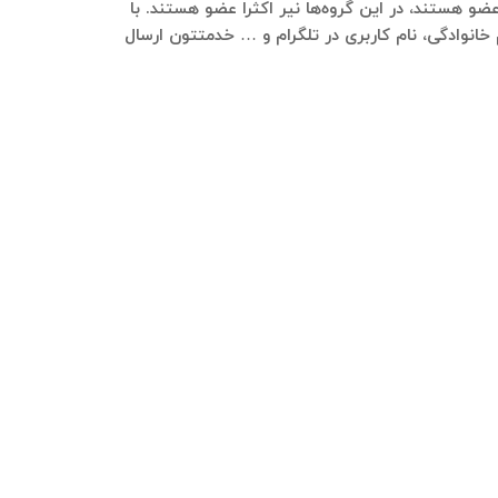
صنفی 13خرید و اجاره مغازه،انبار و دفتر در بازار عضو هستند، در این گروه‌ها نیر اکثرا عضو هستند. با
 خانوادگی، نام کاربری در تلگرام و … خدمتتون ارسال