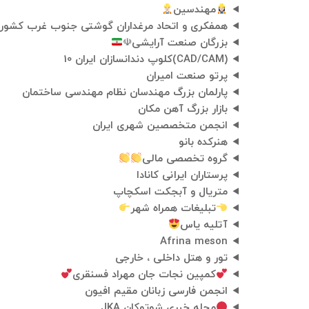
مهندسین
همفکری و اتحاد مرغداران گوشتی جنوب غرب کشور
بزرگان صنعت آرایشی☫
(CAD/CAM)کلوپ دندانسازان ایران 10
پرتو صنعت امیران
پارلمان بزرگ مهندسان نظام مهندسی ساختمان
بازار بزرگ آهن مکان
انجمن متخصصین شهری ایران
هنرکده بانو
گروه تخصصی مالی
پرستاران ایرانی کانادا
متریال و آبجکت اسکچاپ
تبلیغات همراه شهر
آتلیه یاس
Afrina meson
تور و هتل داخلی ، خارجی
کمپین نجات جان مهراد فسنقری
انجمن فارسی زبانان مقیم افیون
مجله خبری شوتوکان JKA