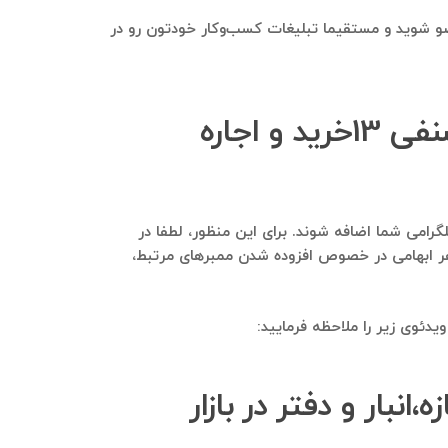
ن صنفی 13خرید و اجاره مغازه،انبار و دفتر در بازار عضو شوید و مستقیما تبلیغات کسب‌وکار خودتون رو در
آیا امکان افزوده شدن ممبر از بانک موبایل اعضای گروه کانون صنفی 13خرید و اجاره
‌های مشابه آن به گروه تلگرامی شما اضافه شوند. برای این منظور، لطفا در
ن در صورت هر ابهامی در خصوص افزوده شدن ممبرهای مرتبط،
دئوی زیر را ملاحظه فرمایید:
 صنفی 13خرید و اجاره مغازه،انبار و دفتر در بازار