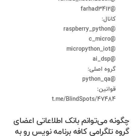
@farhad3412
کانال:
@raspberry_python
@c_micro
@micropython_iot
@ai_dsp
گروه اصلی:
@python_qa
قوانین:
t.me/BlindSpots/47484
چگونه می‌توانم بانک اطلاعاتی اعضای
گروه تلگرامی کافه برنامه نویس رو به