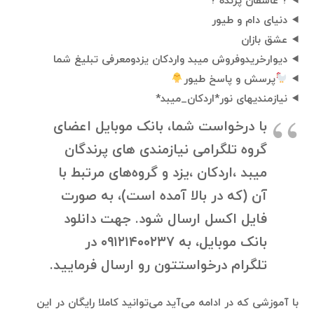
? عاشقان پرنده ?
دنیای دام و طیور
عشق بازان
دیوارخریدوفروش میبد واردکان یزدومعرفی تبلیغ شما
پرسش و پاسخ طیور
نیازمندیهای نور*اردکان_میبد*
با درخواست شما، بانک موبایل اعضای
گروه تلگرامی نیازمندی های پرندگان
میبد ،اردکان ،یزد و گروه‌های مرتبط با
آن (که در بالا آمده است)، به صورت
فایل اکسل ارسال شود. جهت دانلود
بانک موبایل، به ۰۹۱۲۱۴۰۰۲۳۷ در
تلگرام درخواستتون رو ارسال فرمایید.
با آموزشی که در ادامه می‌آید می‌توانید کاملا رایگان در این