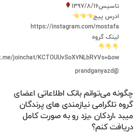
تاسیس1397/8/16
ادرس پیج
https://instagram.com/mostafa
لینک گروه
/t.me/joinchat/KCTOUUvSoX7NLbR7Vs05ow
@prandganyazd
چگونه می‌توانم بانک اطلاعاتی اعضای
گروه تلگرامی نیازمندی های پرندگان
میبد ،اردکان ،یزد رو به صورت کامل
دریافت کنم؟