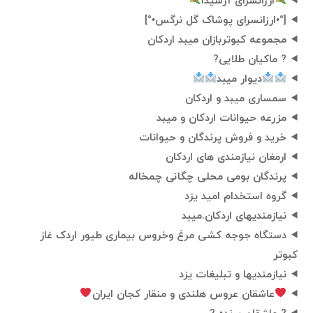
ارزانسرای آرشیدا
[°•ارزانسرای پوشاک گل نرگس•°]
مجموعه کبوتربازان میبد اردکان
? ماکیان طلایی?
دیوار میبد
سمساری میبد و اردکان
مزرعه حیوانات اردکان و میبد
خرید و فروش پرندگان و حیوانات
ارمغان نیازمندی های اردکان
پرندگان بومی محلی چگانی چمخاله
گروه استخدام امید یزد
نیازمندیهای اردکان.میبد
دستگاه جوجه کشی مرغ وخروس بیماری طیور اردک غاز
کبوتر
نیازمندیها و تبلیغات یزد
عاشقان عروس هلندی و منقار کجان ایران