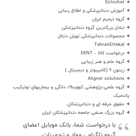
Extochat
آموزش دندانپزشکی و اطلاع رسانی
گروه ترمیم ایران
تبادل:بزرگترین گروه دندانپزشکی
محصولات دندانپزشکی تهران دنتال
TehranEttekal
درخواست کالا – DENT
گروه علم و هنر زیبایی
زیتون 9 (کامپیوتر و دیجیتال )
Aligner solutions
گروه علمی-پژوهشی کووید۱۹، دانگی و بیماریهای نوترکیب
پاندمیک
حقوق حرفه ای و دندانپزشکان
گروه بزرگ صنفى جامعه دندانپزشكان ايران
با درخواست شما، بانک موبایل اعضای
گروه تلگرامی مواد و تجهيزات