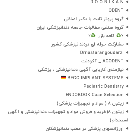
R O O B I K A N
QDENT
گروه پروتز ثابت با دکتر اصلانی
گروه صنفی مطالبات جامعه دندانپزشکی ایران
?
کافه بازار
?
مشارکت حرفه ای دردندانپزشکی کشور
Drnastarangoudarzi
ACODENT _ آکودنت
نیازمندی کاریابی آگهی دندانپزشکی ، پزشکی
BEGO IMPLANT SYSTEMS
Pediatric Dentistry
ENDOBOOK Case Selection
زیتون 8 ( مواد و تجهیزات پزشکی)
زیتون 8(خرید و فروش مواد و تجهیزات دندانپزشکی و آگهی
استخدام)
اورژانسهای پزشکی در مطب دندانپزشکان