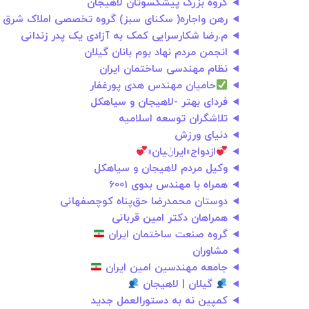
گروه بزرگ پیشکسوتان لاهیجان
رهن واجاره( سکنای سبز) گروه تخصصی املاک شرق گ
م.رضا شکارسرایی کمک به آزادی یک پدر زندانی
انجمن مردم نهاد بوم بانان گیلان
نظام‌ مهندسی ‌ساختمان ‌ایران
حامیان مهندس هدی پورغفار
فردای بهتر -لاهیجان و سیاهکل
تلاشگران توسعه اسلامیه
دنیای ورزش
ازدواج»ایراݩیان«
وکیل مردم لاهیجان و سیاهکل
همراه با مهندس بدوی 6001
دوستان محمدرضا حق‌پناه کوچصفهانی
همراهان دکتر امین قربانی
گروه صنعت ساختمان ایران
مشاوران
جامعه مهندسین امین ایران
گیلان | لاهیجان
کمپین نه به دستورالعمل جدید