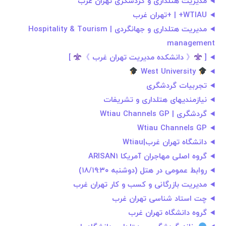
مدیریت هتلداری و گردشگری تهران غرب
WTIAU+ | +تهران غرب
مدیریت هتلداری و جهانگردی | Hospitality & Tourism
management
[
《 دانشکده مدیریت تهران غرب 》
]
West University
تجربیات گردشگری
نیازمندیهای هتلداری و تشریفات
گردشگری | Wtiau Channels GP
Wtiau Channels GP
دانشگاه تهران غرب|Wtiau
گروه اصلی مهاجران آمریکا ARISAN1
روابط عمومی در هتل (دوشنبه ۱۸/۱۹:۳۰)
مدیریت بازرگانی و کسب و کار تهران غرب
چت استاد شناسی تهران غرب
گروه دانشگاه تهران غرب