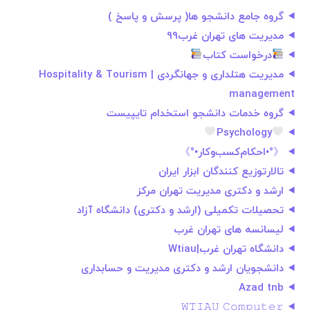
گروه جامع دانشجو ها( پرسش و پاسخ )
مدیریت های تهران غرب99
درخواست كتاب
مدیریت هتلداری و جهانگردی | Hospitality & Tourism
management
گروه خدمات دانشجو استخدام تایپیست
Psychology
《°•احکام‌کسب‌و‌کار•°》
تالارتوزیع کنندگان ابزار ایران
ارشد و دکتری مدیریت تهران مرکز
تحصیلات تکمیلی (ارشد و دکتری) دانشگاه آزاد
لیسانسه های تهران غرب
دانشگاه تهران غرب|Wtiau
دانشجویان ارشد و دکتری مدیریت و حسابداری
Azad tnb
𝚆𝚃𝙸𝙰𝚄 𝙲𝚘𝚖𝚙𝚞𝚝𝚎𝚛