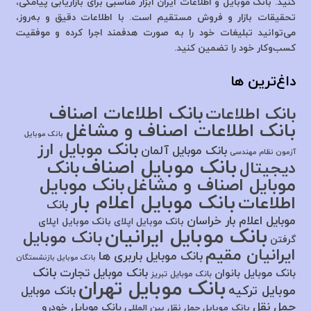
کنید. بانک موبایل و اطلاعات ایران ابزار مناسبی برای بازاریابی پیامکی،
تحقیقات بازار و فروش مستقیم است. با اطلاعات دقیق و به‌روز،
می‌توانید تبلیغات خود را به صورت هدفمند اجرا کرده و موفقیت
کسب‌وکار خود را تضمین کنید.
داغ‌ترین ها
بانک اطلاعات اصناف
بانک اطلاعات
بانک اطلاعات اصناف و مشاغل
بانک موبایل
بانک موبایل ارز
بانک موبایل آلمان
آزمون نظام مهندسی
بانک موبایل اصناف
بانک
دیجیتال
موبایل اصناف و مشاغل
بانک موبایل
بانک موبایل اعلام بار
اطلاعات
بانک
موبایل اعلام بار خراسان
بانک موبایل اپلای
بانک موبایل اپلای
بانک موبایل ایرانیان
بانک موبایل
گرفتن
ایرانیان مقیم
بانک موبایل باربری ها
بانک موبایل بازنشستگان
بانک
بانک موبایل تجارت
بانک موبایل بانوان
بانک موبایل تبریز
بانک موبایل تهران
موبایل ترکیه
بانک موبایل
حمل نقل
بانک موبایل خودرو
بانک موبایل حمل نقل بین المللی