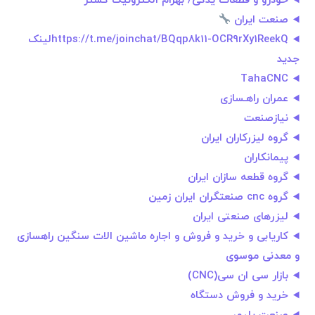
خودرو و قطعات یدکی/ بهرام الکترونیک گستر
صنعت ایران
https://t.me/joinchat/BQqp8k11-OCR9rXy1ReekQلینک
جدید
TahaCNC
عمران راهـسازى
نیازصنعت
گروه لیزرکاران ایران
پیمانکاران
گروه قطعه سازان ایران
گروه cnc صنعتگران ایران زمین
لیزرهای صنعتی ایران
کاریابی و خرید و فروش و اجاره ماشین الات سنگین راهسازی
و معدنی موسوی
بازار سی ان سی(CNC)
خرید و فروش دستگاه